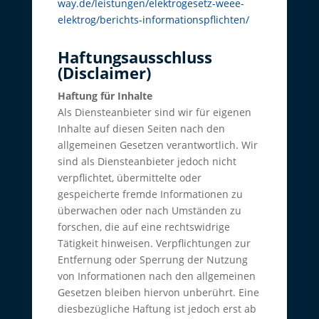
way.de/leistungen/elektrogesetz-weee-
elektrog/berichts-informationspflichten/
Haftungsausschluss
(Disclaimer)
Haftung für Inhalte
Als Diensteanbieter sind wir für eigenen
Inhalte auf diesen Seiten nach den
allgemeinen Gesetzen verantwortlich. Wir
sind als Diensteanbieter jedoch nicht
verpflichtet, übermittelte oder
gespeicherte fremde Informationen zu
überwachen oder nach Umständen zu
forschen, die auf eine rechtswidrige
Tätigkeit hinweisen. Verpflichtungen zur
Entfernung oder Sperrung der Nutzung
von Informationen nach den allgemeinen
Gesetzen bleiben hiervon unberührt. Eine
diesbezügliche Haftung ist jedoch erst ab